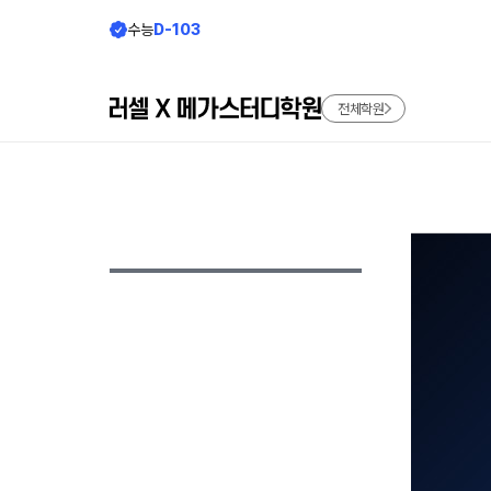
수능
D-103
전체학원