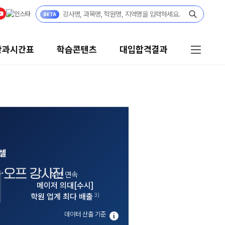
단과시간표
학습콘텐츠
대입합격결과
셀
4년 연속
메이저 의대[수시]
학원 업계 최다 배출
3)
데이터 산출 기준