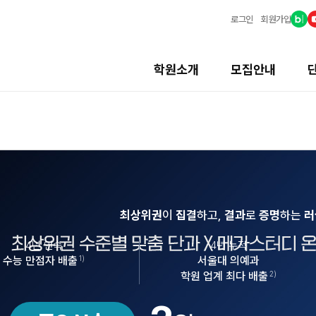
로그인
회원가입
학원소개
모집안내
최상위권
이
집결
하고,
결과
로
증명
하는
러
4년 연속
4년 누적
수능 만점자 배출
1)
서울대 의예과
학원 업계 최다 배출
2)