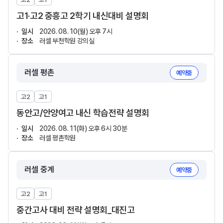
고1·고2 중흥고 2학기 내신대비 설명회
일시
2026. 08. 10(월) 오후 7시
장소
러셀 부천학원 강의실
러셀 평촌
예약중
고2
고1
동안고/안양여고 내신 학습전략 설명회
일시
2026. 08. 11(화) 오후 6시 30분
장소
러셀 평촌학원
러셀 중계
예약중
고2
고1
중간고사 대비 전략 설명회_대진고