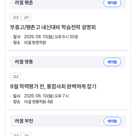
러셀 평촌
예약중
고2
고1
부흥고/평촌고 내신대비 학습전략 설명회
일시
2026. 08. 10(월) 오후 6시 30분
장소
러셀 평촌학원
러셀 영통
예약중
고2
9월 학력평가 전, 통합사회 완벽하게 잡기
일시
2026. 08. 10(월) 오후 7시
장소
러셀 영통학원 4층
러셀 부천
예약중
고2
고1