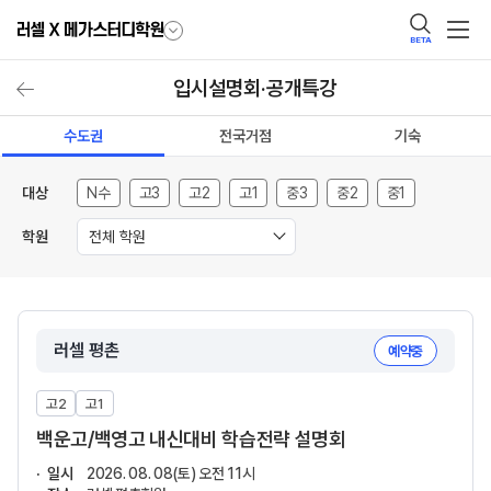
BETA
입시설명회·공개특강
수도권
전국거점
기숙
대상
N수
고3
고2
고1
중3
중2
중1
학원
전체 학원
러셀 평촌
예약중
고2
고1
백운고/백영고 내신대비 학습전략 설명회
일시
2026. 08. 08(토) 오전 11시