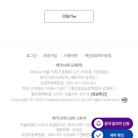
더보기
로그인
회원가입
이용약관
개인정보처리방침
메가스터디교육(주)
06643 서울 서초구 효령로 321 (서초동, 덕원빌딩)
메가스터디교육(주)
대표이사: 손성은 |
사업자등록번호: 780-87-00034
|
학원 고객센터: 1588-7887
| 개인정보보호책임자: 김영무
|
통신판매번호: 2015-서울서초-0678
[정보확인]
Copyright ⓒ 2015 megastudyEdu.Co.Ltd. All right reserved.
메가스터디교육 스토어
문자 알리미 신청
서울특별시 서초구 효령로321, 메가스터디 10층 10-1호(서초동)
대표자명 : 손성은
사업자등록번호 : 264-85-02889 | 전화번호 : 1599-1010 |
예약 확인