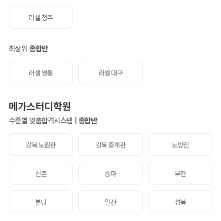
러셀 청주
최상위
종합반
러셀 영통
러셀 대구
메가스터디학원
수준별 맞춤합격시스템 |
종합반
강북 노원관
강북 중계관
노량진
신촌
송파
부천
분당
일산
성북