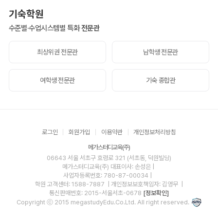
기숙학원
수준별·수업시스템별 특화
전문관
최상위권 전문관
남학생 전문관
여학생 전문관
기숙 종합관
로그인
회원가입
이용약관
개인정보처리방침
메가스터디교육(주)
06643 서울 서초구 효령로 321 (서초동, 덕원빌딩)
메가스터디교육(주)
대표이사: 손성은 |
사업자등록번호: 780-87-00034
|
학원 고객센터: 1588-7887
| 개인정보보호책임자: 김영무
|
통신판매번호: 2015-서울서초-0678
[정보확인]
Copyright ⓒ 2015 megastudyEdu.Co.Ltd. All right reserved.