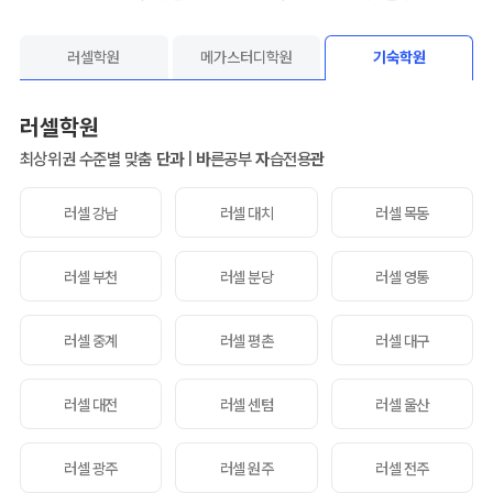
러셀학원
메가스터디학원
기숙학원
러셀학원
최상위권 수준별 맞춤
단과
|
바
른공부
자
습전용
관
러셀 강남
러셀 대치
러셀 목동
러셀 부천
러셀 분당
러셀 영통
러셀 중계
러셀 평촌
러셀 대구
러셀 대전
러셀 센텀
러셀 울산
러셀 광주
러셀 원주
러셀 전주