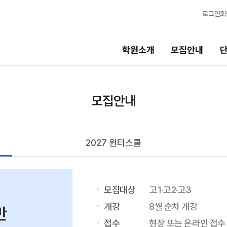
로그인
회
학원소개
모집안내
단과시간표
학습
모집안내
고3·N수 시간표
학습 
8월 정규·특강 단과
모의
N
2027 윈터스쿨
9월 정규 특강 단과
N
OME
N수 시간표
전국 
메가X
모집대상
고1·고2·고3
8월 AM단과
ALPH
9월 AM단과
개강
8월 순차 개강
N
반
수학 
대학별 논술 파이널 특강
N
접수
현장 또는 온라인 접수