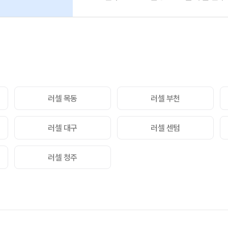
통합사
추석 집중 특강
N
2026
고1·고2·고3 시간표
재원생
8~9월 중간고사 대비 강좌
N
메가패
고2 수능 시작반
N
메가 
실시간 
러셀 목동
러셀 부천
러셀 대구
러셀 센텀
러셀 청주