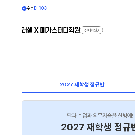
수능
D-103
전체학원
학원소개
모집안내
브랜드 소개
N수 모집
2027 파이널 정규반
러셀
2027 재학생 정규반
재학생 모집
바른공부 자습전용관
2027 윈터스쿨
메가스터디학원
N
2027 재학생 정규반
단과 수업과 의무자습을 한방에!
수준별 맞춤합격시스템
2027 재학생 정규
입시설명회·공개특강
N