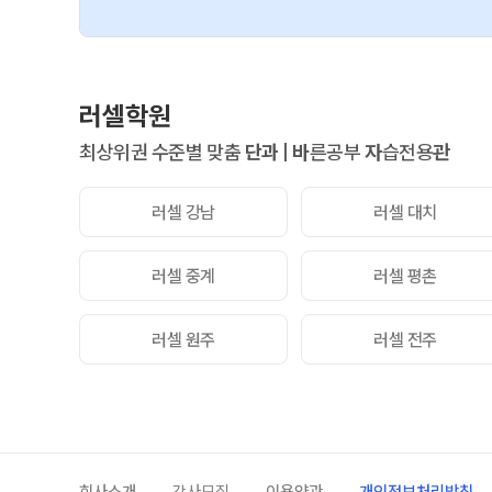
러셀학원
최상위권 수준별 맞춤
단과
|
바
른공부
자
습전용
관
러셀 강남
러셀 대치
러셀 중계
러셀 평촌
러셀 원주
러셀 전주