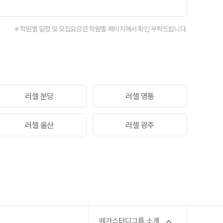
회·과학 학평 대비
 수능 적중 문항
※ 학원별 일정 및 모집요강은 학원별 페이지에서 확인 부탁드립니다.
 혜택
스 특별 지원
스마트 리포트
질문답변 앱 QUBE
러셀 분당
러셀 영통
러셀 울산
러셀 광주
메가스터디그룹 소개