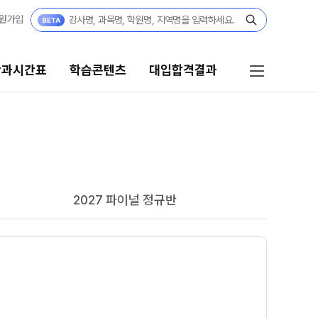
원가입
단과시간표
학습콘텐츠
대입합격결과
콘텐츠
대입합격결과
콘텐츠 한눈에 보기
대입 합격의 주인공
고사
수능 만점자 Story
2027 파이널 정규반
GA 모의고사
성적 향상 Story
N
대단위 실전 모의고사
재수 성공 스토리
대성 더 프리미엄 모의고사
A 모의고사
아이젠