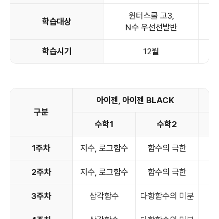
윈터스쿨 고3,
학습대상
N수 우선선발반
학습시기
12월
아이젠, 아이젠 BLACK
구분
수학1
수학2
확
1주차
지수, 로그함수
함수의 극한
순
2주차
지수, 로그함수
함수의 극한
순
3주차
삼각함수
다항함수의 미분