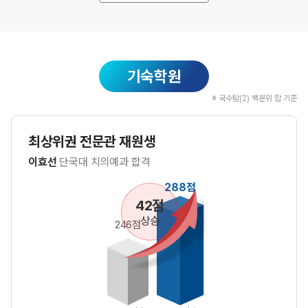
기숙학원
※ 국수탐(2) 백분위 합 기준
최상위권 전문관 재원생
이효선
단국대 치의예과 합격
288점
42점
상승
246점