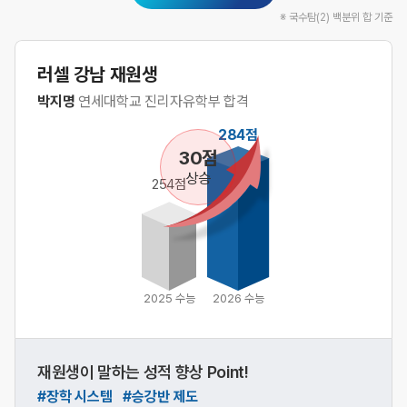
※ 국수탐(2) 백분위 합 기준
러셀 강남 재원생
박지명
연세대학교 진리자유학부 합격
284점
30점
상승
254점
2025 수능
2026 수능
재원생이 말하는 성적 향상 Point!
#장학 시스템 #승강반 제도