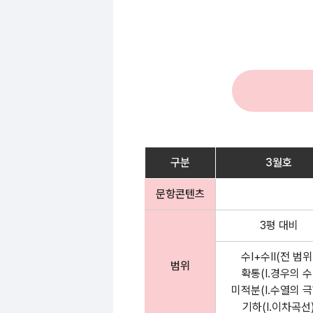
구분
3월호
문항콘텐츠
3평 대비
수Ⅰ+수Ⅱ(전 범위
범위
확통(Ⅰ.경우의 수
미적분(Ⅰ.수열의 극
기하(Ⅰ.이차곡선