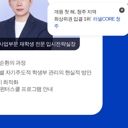
개원 첫 해, 청주 지역
*
최상위권 입결 1위
러셀CORE 청
주
사업부문 재학생 전문 입시전략실장
악순환의 과정
별 자기주도적 학생부 관리의 현실적 방안
준비 최적화
& 윈터스쿨 프로그램 안내