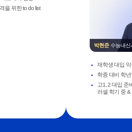
위한 to do list
박현준
수능내신
재학생 대입 
학종 대비 학년
고1, 2 대입 
러셀 학기 중 