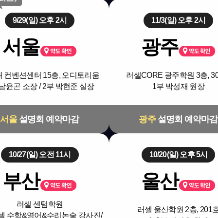
9/29(일) 오후 2시
11/3(일) 오후 2시
서울
광주
 컨벤션센터 15층, 오디토리움
러셀CORE 광주학원 3층, 3
 남윤곤 소장 / 2부 박현준 실장
1부 박성재 원장
서울
설명회 예약마감
광주
설명회 예약마감
10/27(일) 오전 11시
10/20(일) 오후 5시
부산
울산
러셀 센텀학원
러셀 울산학원 2층, 201
러셀 수학&영어&수리논술 강사진/