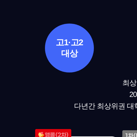
고1·고2
대상
최상
2
다년간 최상위권 대