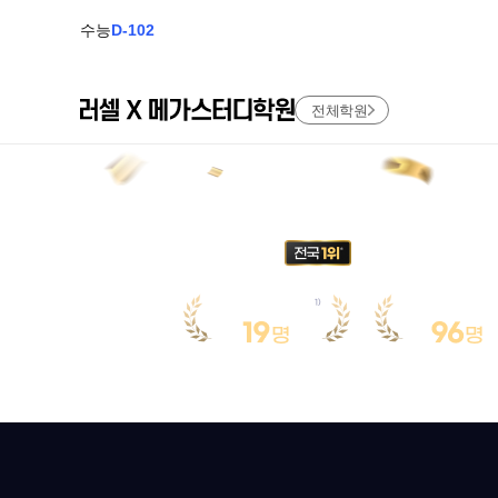
수능
D-102
전체학원