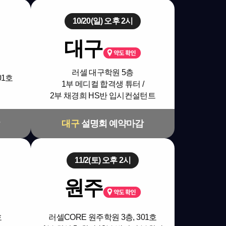
10/20(일) 오후 2시
대구
러셀 대구학원 5층
01호
1부 메디컬 합격생 튜터 /
2부 채경희 HS반 입시컨설턴트
대구
설명회 예약마감
11/2(토) 오후 2시
원주
호
러셀CORE 원주학원 3층, 301호