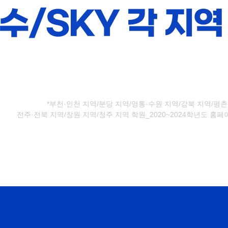
*부천·인천 지역/분당 지역/영통·수원 지역/강북 지역/평촌
전주·전북 지역/창원 지역/청주 지역 학원_2020~2024학년도 홈페이