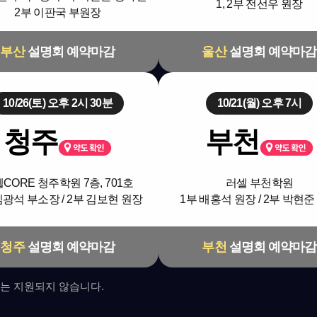
1, 2부 전선우 원장
2부 이판국 부원장
부산
설명회 예약마감
울산
설명회 예약마감
10/26(토) 오후 2시 30분
10/21(월) 오후 7시
청주
부천
CORE 청주학원 7층, 701호
러셀 부천학원
김광석 부소장 / 2부 김보현 원장
1부 배홍석 원장 / 2부 박현준
청주
설명회 예약마감
부천
설명회 예약마감
는 지원되지 않습니다.