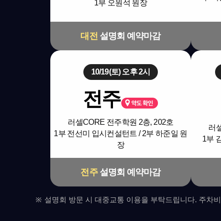
1부 오원석 원장
대전
설명회 예약마감
10/19(토) 오후 2시
전주
러셀CORE 전주학원 2층, 202호
러셀
1부 전선미 입시컨설턴트 / 2부 하준일 원
1부 
장
전주
설명회 예약마감
설명회 방문 시 대중교통 이용을 부탁드립니다. 주차비