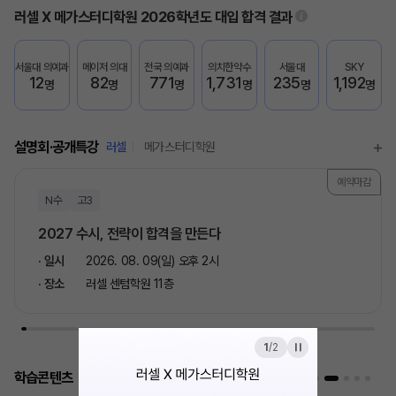
러셀 X 메가스터디학원
2026학년도 대입 합격 결과
서울대 의예과
메이저 의대
전국 의예과
의치한약수
서울대
SKY
12
82
771
1,731
235
1,192
명
명
명
명
명
명
설명회·공개특강
러셀
메가스터디학원
예약마감
N수
고3
2027 수시, 전략이 합격을 만든다
일시
2026. 08. 09(일) 오후 2시
장소
러셀 센텀학원 11층
1
/
2
학습콘텐츠