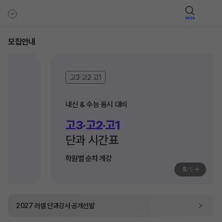
BETA
모집안내
고3·고2·고1
내신 & 수능 동시 대비
고3·고2·고1
단과 시간표
학원별 순차 개강
+
5
/
5
2027
러셀 단과
강사 공개선발