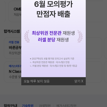
OMEGA 모의고사
처음부터 끝까지
가장 완벽한 수능 플랜
합격시스템
러셀 전용
바른공부 자습전용관
최상위권이 집결하는 러셀
메가스터디학원 전용
N Class
수준별 맞춤합격시스템
오늘 하루 보지 않음
닫기
학원안내
기숙학원
러셀학원
메가스터디학원