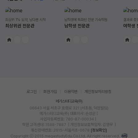
최상위 1% 도약, 남다른 시작
남학생에 특화된 전문 기숙학원
결과로 증
최상위권 전문관
남학생 전문관
여학생 
로그인
회원가입
이용약관
개인정보처리방침
메가스터디교육(주)
06643 서울 서초구 효령로 321 (서초동, 덕원빌딩)
메가스터디교육(주)
대표이사: 손성은 |
사업자등록번호: 780-87-00034
|
학원 고객센터: 1588-7887
| 개인정보보호책임자: 김영무
|
통신판매번호: 2015-서울서초-0678
[정보확인]
Copyright ⓒ 2015 megastudyEdu.Co.Ltd. All right reserved.