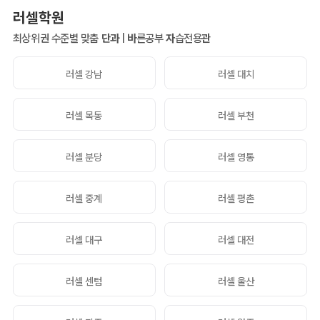
러셀학원
최상위권 수준별 맞춤
단과
|
바
른공부
자
습전용
관
러셀 강남
러셀 대치
러셀 목동
러셀 부천
러셀 분당
러셀 영통
러셀 중계
러셀 평촌
러셀 대구
러셀 대전
러셀 센텀
러셀 울산