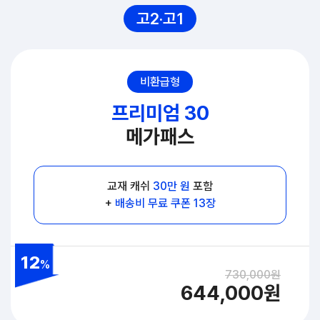
고2·고1
비환급형
프리미엄 30
메가패스
교재 캐쉬
30만 원
포함
+
배송비 무료 쿠폰 13장
12
%
730,000원
644,000원