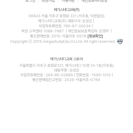
로그인
회원가입
이용약관
개인정보처리방침
메가스터디교육(주)
06643 서울 서초구 효령로 321 (서초동, 덕원빌딩)
메가스터디교육(주)
대표이사: 손성은 |
사업자등록번호: 780-87-00034
|
학원 고객센터: 1588-7887
| 개인정보보호책임자: 김영무
|
통신판매번호: 2015-서울서초-0678
[정보확인]
Copyright ⓒ 2015 megastudyEdu.Co.Ltd. All right reserved.
메가스터디교육 스토어
서울특별시 서초구 효령로321, 메가스터디 10층 10-1호(서초동)
대표자명 : 손성은
사업자등록번호 : 264-85-02889 | 전화번호 : 1599-1010 |
통신판매업신고번호 : 2026-서울서초-0769
blog
youtube
insta