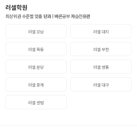
러셀학원
최상위권 수준별 맞춤
단과
|
바
른공부
자
습전용
관
러셀 강남
러셀 대치
러셀 목동
러셀 부천
러셀 분당
러셀 영통
러셀 중계
러셀 대구
러셀 센텀