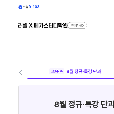
수능
D-103
전체학원
학원소개
모집안내
브랜드 소개
N수 모집
2027 파이널 정규반
러셀
8월 정규·특강 단과
고3·N수
재학생 모집
바른공부 자습전용관
2027 윈터스쿨
메가스터디학원
N
2027 재학생 정규반
수준별 맞춤합격시스템
8월 정규·특강 단
입시설명회·공개특강
N