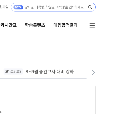
원가입
단과시간표
학습콘텐츠
대입합격결과
콘텐츠
대입합격결과
콘텐츠 한눈에 보기
대입 합격의 주인공
고사
수능 만점자 Story
8~9월 중간고사 대비 강좌
고1·고2·고3
고3·
GA 모의고사
성적 향상 Story
N
대단위 실전 모의고사
재수 성공 스토리
대성 더 프리미엄 모의고사
A 모의고사
아이젠
수