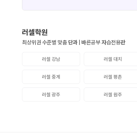
러셀학원
최상위권 수준별 맞춤
단과
|
바
른공부
자
습전용
관
러셀 강남
러셀 대치
러셀 중계
러셀 평촌
러셀 광주
러셀 원주