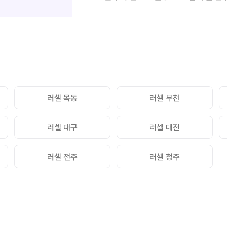
통합사
추석 집중 특강
N
2026
고1·고2·고3 시간표
재원생
8~9월 중간고사 대비 강좌
N
메가패
고2 수능 시작반
N
메가 
실시간 
러셀 목동
러셀 부천
러셀 대구
러셀 대전
러셀 전주
러셀 청주