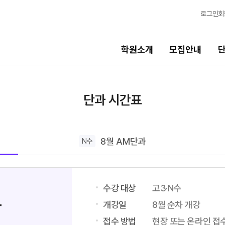
로그인
회
학원소개
모집안내
단과시간표
학습
단과 시간표
고3·N수 시간표
학습 
8월 정규·특강 단과
모의
N
8월 AM단과
N수
9월 정규 특강 단과
N
OME
N수 시간표
전국 
메가X
수강 대상
고3·N수
8월 AM단과
ALPH
과
9월 AM단과
개강일
8월 순차 개강
N
수학 
대학별 논술 파이널 특강
N
접수 방법
현장 또는 온라인 접