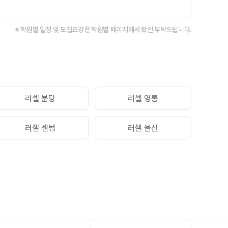
회·과학 학평 대비
 수능 적중 문항
※ 학원별 일정 및 모집요강은 학원별 페이지에서 확인 부탁드립니다.
 혜택
스 특별 지원
스마트 리포트
질문답변 앱 QUBE
러셀 분당
러셀 영통
러셀 센텀
러셀 울산