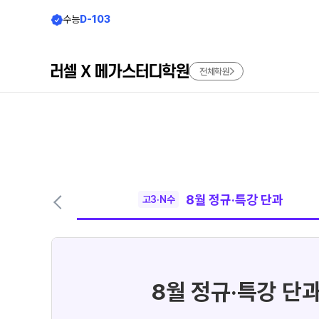
수능
D-103
전체학원
학원소개
모집안내
브랜드 소개
N수 모집
2027 파이널 정규반
러셀
8월 정규·특강 단과
고3·N수
재학생 모집
바른공부 자습전용관
2027 윈터스쿨
메가스터디학원
N
2027 재학생 정규반
수준별 맞춤합격시스템
8월 정규·특강 단
입시설명회·공개특강
N