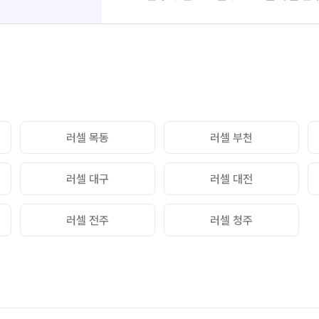
통합사
추석 집중 특강
N
2026
고1·고2·고3 시간표
재원생
8~9월 중간고사 대비 강좌
N
메가패
고2 수능 시작반
N
메가 
실시간 
러셀 목동
러셀 부천
러셀 대구
러셀 대전
러셀 전주
러셀 청주