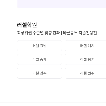
러셀학원
최상위권 수준별 맞춤
단과
|
바
른공부
자
습전용
관
러셀 강남
러셀 대치
러셀 중계
러셀 평촌
러셀 광주
러셀 원주