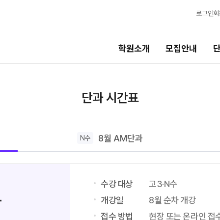
로그인
회
학원소개
모집안내
단과시간표
학습
단과 시간표
고3·N수 시간표
학습 
8월 정규·특강 단과
모의
N
8월 AM단과
N수
9월 정규 특강 단과
N
OME
N수 시간표
전국 
메가X
수강 대상
고3·N수
8월 AM단과
ALPH
과
9월 AM단과
개강일
8월 순차 개강
N
수학 
대학별 논술 파이널 특강
N
접수 방법
현장 또는 온라인 접