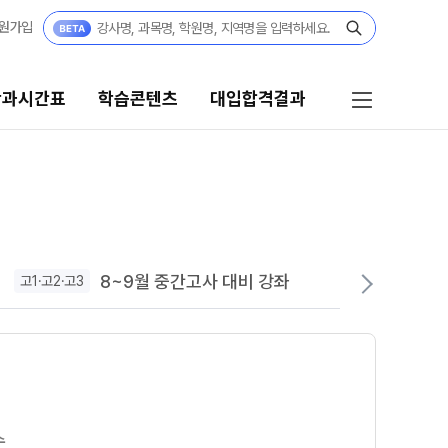
원가입
단과시간표
학습콘텐츠
대입합격결과
콘텐츠
대입합격결과
콘텐츠 한눈에 보기
대입 합격의 주인공
고사
수능 만점자 Story
8~9월 중간고사 대비 강좌
고1·고2·고3
고
GA 모의고사
성적 향상 Story
N
대단위 실전 모의고사
재수 성공 스토리
대성 더 프리미엄 모의고사
A 모의고사
아이젠
수