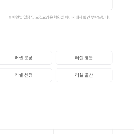
회·과학 학평 대비
 수능 적중 문항
※ 학원별 일정 및 모집요강은 학원별 페이지에서 확인 부탁드립니다.
 혜택
스 특별 지원
스마트 리포트
질문답변 앱 QUBE
러셀 분당
러셀 영통
러셀 센텀
러셀 울산