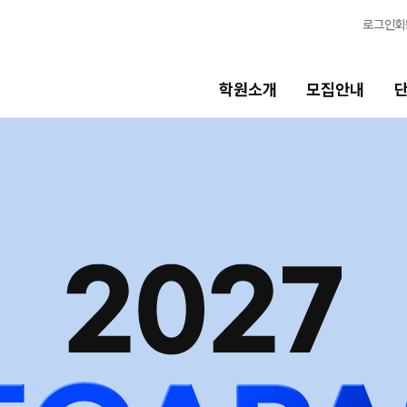
로그인
회
학원소개
모집안내
단과시간표
학습
고3·N수 시간표
학습 
8월 정규·특강 단과
모의
N
9월 정규 특강 단과
N
OME
N수 시간표
전국 
메가X
8월 AM단과
ALPH
9월 AM단과
N
수학 
대학별 논술 파이널 특강
N