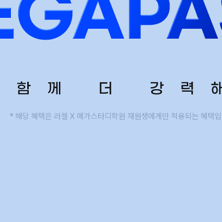
통합사
추석 집중 특강
N
2026
고1·고2·고3 시간표
재원생
8~9월 중간고사 대비 강좌
N
메가패
고2 수능 시작반
N
메가 
실시간 
* 해당 혜택은 러셀 X 메가스터디학원 재원생에게만
적용되는 혜택입