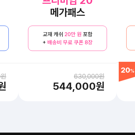
프리미엄 20
메가패스
교재 캐쉬
20만 원
포함
+
배송비 무료 쿠폰 8장
20
14
%
%
0원
630,000원
원
544,000원