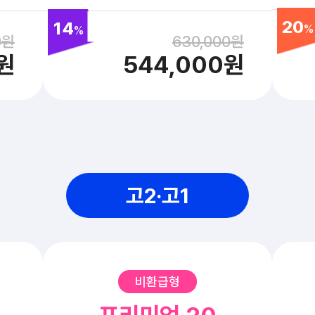
20
14
%
%
0원
630,000원
원
544,000원
고2·고1
비환급형