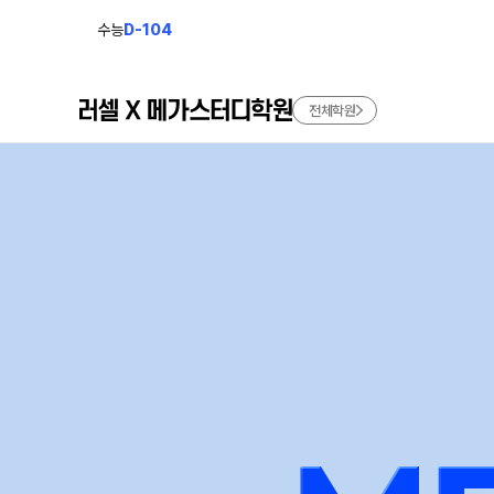
수능
D-104
전체학원
학원소개
모집안내
브랜드 소개
N수 모집
2027 파이널 정규반
러셀
재학생 모집
바른공부 자습전용관
2027 윈터스쿨
메가스터디학원
N
2027 재학생 정규반
수준별 맞춤합격시스템
입시설명회·공개특강
N