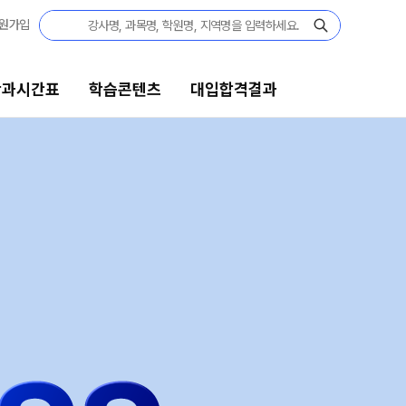
원가입
단과시간표
학습콘텐츠
대입합격결과
콘텐츠
대입합격결과
콘텐츠 한눈에 보기
대입 합격의 주인공
고사
수능 만점자 Story
GA 모의고사
성적 향상 Story
N
대단위 실전 모의고사
재수 성공 스토리
대성 더 프리미엄 모의고사
A 모의고사
아이젠