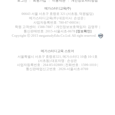
로그인
회원가입
이용약관
개인정보처리방침
메가스터디교육(주)
06643 서울 서초구 효령로 321 (서초동, 덕원빌딩)
메가스터디교육(주)
대표이사: 손성은 |
사업자등록번호: 780-87-00034
|
학원 고객센터: 1588-7887
| 개인정보보호책임자: 김영무
|
통신판매번호: 2015-서울서초-0678
[정보확인]
Copyright ⓒ 2015 megastudyEdu.Co.Ltd. All right reserved.
메가스터디교육 스토어
서울특별시 서초구 효령로321, 메가스터디 10층 10-1호
(서초동) 대표자명 : 손성은
사업자등록번호 : 264-85-02889 | 전화번호 : 1599-1010 |
통신판매업신고번호 : 2026-서울서초-0769
blog
youtube
insta